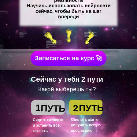
реальность
Научись использовать нейросети
сейчас, чтобы быть на шаг
впереди
Записаться на курс 🚀
Сейчас у тебя 2 пути
Какой выберешь ты?
1
2
ПУТЬ
ПУТЬ
Сделать шаг и
Сидеть на месте
получить новую
и оставить все,
профессию
как есть