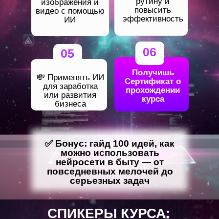
рутину и
изображения и
повысить
видео с помощью
эффективность
ИИ
06
05
Получишь
💸 Применять ИИ
Сертификат о
для заработка
прохождении
или развития
курса
бизнеса
✅ Бонус: гайд 100 идей, как
можно использовать
нейросети в быту — от
повседневных мелочей до
серьезных задач
СПИКЕРЫ КУРСА: