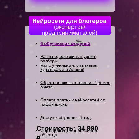
Нейросети для блогеров
(экспертов/
предпринимателей)
6 обучающих модулей
Раз в неделю живые уроки-
разборы
Чат с учениками, опытными
кураторами и Алиной
Обратная связь в течение 1,5 мес
в чате
Оплата платных нейросетей от
нашей школы
Доступ к обучению-1 год
Стоимость: 34 990
Сертификат установленного
образца
₽