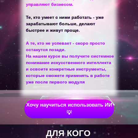
управляют бизнесом.
Те, кто умеет с ними работать - уже
зарабатывают больше, делают
быстрее и живут проще.
А те, кто не успевает - скоро просто
останутся позади.
На нашем курсе вы получите системное
понимание искусственного интеллекта
и освоите конкретные инструменты,
которые сможете применять в работе
уже после первого модуля
Хочу научиться использовать ИИ
💡
ДЛЯ КОГО