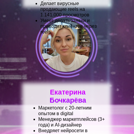
Делает вирусные
продающие reels на
1.141.000 просмотров
Умеет делать заявки и
приводит клиентов через
reels
Екатерина
Бочкарёва
Маркетолог с 20-летним
опытом в digital
Менеджер маркетплейсов (3+
года) и AI-дизайнер
Внедряет нейросети в