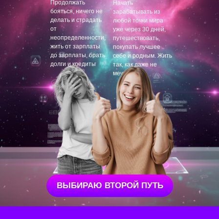
Продолжать
Начать
бояться, ничего не
зарабатывать из
делать и страдать
любой точки мира
от
уже через 30 дней,
неопределенности,
путешествовать,
жить от зарплаты
покупать лучшее
до зарплаты, брать
себе и родным. Жить
долги и кредиты
так, как даже не
мечтала.
ВЫБИРАЮ ВТОРОЙ ПУТЬ