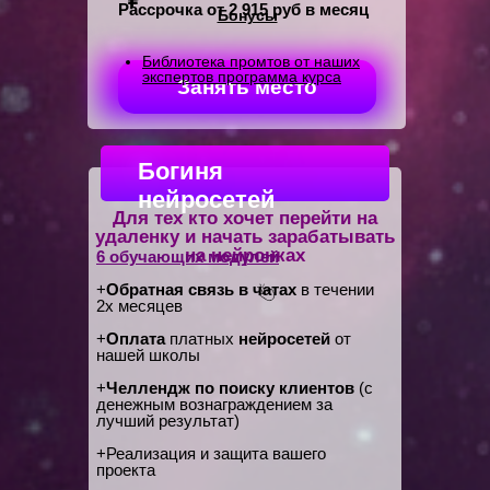
Рассрочка от 2 915 руб в месяц
Бонусы
Библиотека промтов от наших
экспертов программа курса
Занять место
Богиня
нейросетей
Для тех кто хочет перейти на
удаленку и начать зарабатывать
на нейронках
6 обучающих модулей
+
Обратная связь в чатах
в течении
2х месяцев
+
Оплата
платных
нейросетей
от
нашей школы
+
Челлендж по поиску клиентов
(с
денежным вознаграждением за
лучший результат)
+Реализация и защита вашего
проекта