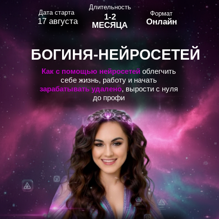
Длительность
Дата старта
Формат
1-2
17 августа
Онлайн
МЕСЯЦА
БОГИНЯ-НЕЙРОСЕТЕЙ
Как с помощью нейросетей
облегчить
себе жизнь, работу и начать
зарабатывать удалено
, вырости с нуля
до профи