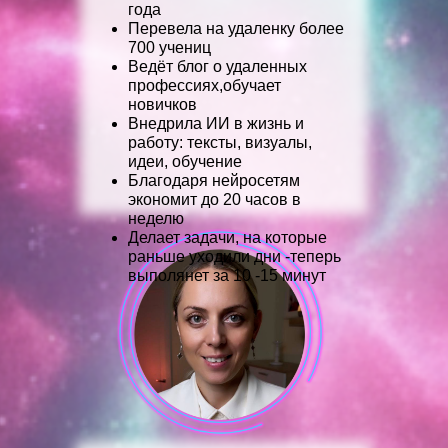
года
Перевела на удаленку более
700 учениц
Ведёт блог о удаленных
профессиях,обучает
новичков
Внедрила ИИ в жизнь и
работу: тексты, визуалы,
идеи, обучение
Благодаря нейросетям
экономит до 20 часов в
неделю
Делает задачи, на которые
раньше уходили дни -теперь
выполянет за 10 -15 минут