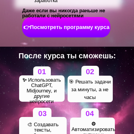
заработка
Даже если вы никогда раньше не
работали с нейросетями
👉Посмотреть программу курса
После курса ты сможешь:
01
02
✨
Использовать
🎯 Решать задачи
ChatGPT,
за минуты, а не
Midjourney, и
другие
часы
нейросети
03
04
⚙️
🎨 Создавать
Автоматизировать
тексты,