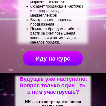
маркетинг и контент
Создает продающие карточки
и инфографику для
маркетплейсов
Выстраивает процессы
продвижения
Помогает брендам стабильно
расти за счёт повышения
конверсии и оптимизации
каналов продаж.
Иду на курс
Будущее уже наступило.
Вопрос только один - ты
в нём участвуешь?
ИИ — это не тренд, это новая