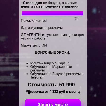
+
Стипендия
не бонусы, а
живые
деньги за выполненные задания
Дополнительные учебные модули
Поиск клиентов
Для закупщиков рекламы
GT-АГЕНТЫ и - умные помощники для
жизни и работы
Маркетинг с ИИ
БОНУСНЫЕ УРОКИ:
Монтаж видео в CapCut
Обучение по Маркировке
рекламы
Обучение по Закупке рекламы в
Telegram
Стоимость: 51 990
Рассрочка от 4 332 руб в месяц
₽
Занять место