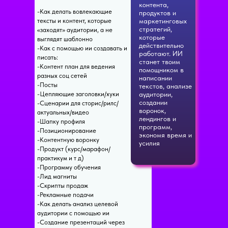
контента,
-Как делать вовлекающие
продуктов и
тексты и контент, которые
маркетинговых
стратегий,
«заходят» аудитории, а не
которые
выглядят шаблонно
действительно
-Как с помощью ии создавать и
работают. ИИ
писать:
станет твоим
-Контент план для ведения
помощником в
разных соц сетей
написании
-Посты
текстов, анализе
-Цепляющие заголовки/хуки
аудитории,
создании
-Сценарии для сторис/рилс/
воронок,
актуальных/видео
лендингов и
-Шапку профиля
программ,
-Позиционирование
экономя время и
-Контентную воронку
усилия
-Продукт (курс/марафон/
практикум и т д)
-Программу обучения
-Лид магниты
-Скрипты продаж
-Рекламные подачи
-Как делать анализ целевой
аудитории с помощью ии
-Создание презентаций через