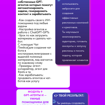
собственных GPT-
использовать
агентов которые помогут
автоматизировать
нейросети для
задачи, генерировать
создания
контент и зарабатывать
эффективных
-Как создать своего ИИ-
рекламных кампаний
помощника под любые
задачи
и креативов.
-Настройка агентов и
Ты научишься
работа с ChatGPT-GPTs
-Урок по как загрузить
анализировать
материалы и сделать чат-
бот:
аудиторию, готовить
С помощью Чат
аккаунты к запуску
Плейса(для создания чат
бота в
рекламы и писать
инстаграме,телеграмме с
подачу, которая
выдачей полезных
материалов, лид магнитов
привлекает клиентов
по кодовому слову
-Примеры: агент-
копирайтер, агент для
Reels и тд
-Как зарабатывать:
продавать агентов и чат-
ботов как услугу
МОДУЛЬ 9
GPT-АГЕНТЫ И —
👉 ТВОЙ РЕЗУЛЬТАТ:
УМНЫЕ
ПОМОЩНИКИ ДЛЯ
Ты умеешь создавать