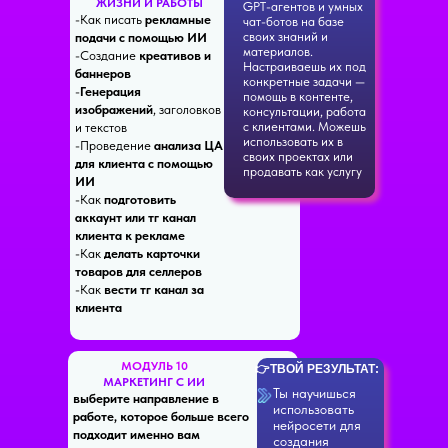
ЖИЗНИ И РАБОТЫ
GPT-агентов и умных
-Как писать
рекламные
чат-ботов на базе
своих знаний и
подачи с помощью ИИ
материалов.
-Создание
креативов и
Настраиваешь их под
баннеров
конкретные задачи —
-
Генерация
помощь в контенте,
изображений
, заголовков
консультации, работа
с клиентами. Можешь
и текстов
использовать их в
-Проведение
анализа ЦА
своих проектах или
для клиента с помощью
продавать как услугу
ИИ
-Как
подготовить
аккаунт или тг канал
клиента к рекламе
-Как
делать карточки
товаров для селлеров
-Как
вести тг канал за
клиента
МОДУЛЬ 10
👉ТВОЙ РЕЗУЛЬТАТ:
МАРКЕТИНГ С ИИ
Ты научишься
выберите направление в
использовать
работе, которое больше всего
нейросети для
подходит именно вам
создания