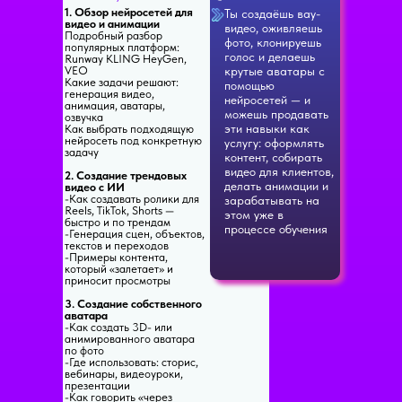
1. Обзор нейросетей для
Ты создаёшь вау-
видео и анимации
видео, оживляешь
Подробный разбор
фото, клонируешь
популярных платформ:
голос и делаешь
Runway KLING HeyGen,
VEO
крутые аватары с
Какие задачи решают:
помощью
генерация видео,
нейросетей — и
анимация, аватары,
можешь продавать
озвучка
эти навыки как
Как выбрать подходящую
нейросеть под конкретную
услугу: оформлять
задачу
контент, собирать
видео для клиентов,
2. Создание трендовых
делать анимации и
видео с ИИ
-Как создавать ролики для
зарабатывать на
Reels, TikTok, Shorts —
этом уже в
быстро и по трендам
процессе обучения
-Генерация сцен, объектов,
текстов и переходов
-Примеры контента,
который «залетает» и
приносит просмотры
3. Создание собственного
аватара
-Как создать 3D- или
анимированного аватара
по фото
-Где использовать: сторис,
вебинары, видеоуроки,
презентации
-Как говорить «через