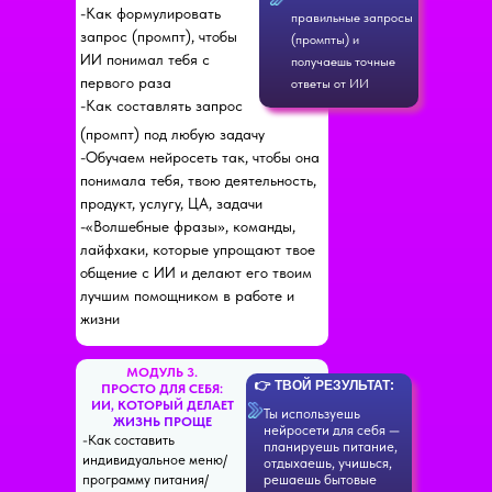
-Как формулировать
правильные запросы
запрос (промпт), чтобы
(промпты) и
ИИ понимал тебя с
получаешь точные
первого раза
ответы от ИИ
-Как составлять запрос
(промпт) под любую задачу
-Обучаем нейросеть так, чтобы она
понимала тебя, твою деятельность,
продукт, услугу, ЦА, задачи
-«Волшебные фразы», команды,
лайфхаки, которые упрощают твое
общение с ИИ и делают его твоим
лучшим помощником в работе и
жизни
МОДУЛЬ 3.
👉 ТВОЙ РЕЗУЛЬТАТ:
ПРОСТО ДЛЯ СЕБЯ:
ИИ, КОТОРЫЙ ДЕЛАЕТ
Ты используешь
ЖИЗНЬ ПРОЩЕ
нейросети для себя —
-Как составить
планируешь питание,
индивидуальное меню/
отдыхаешь, учишься,
программу питания/
решаешь бытовые