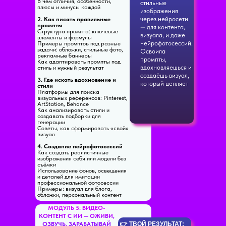
В чём отличия, особенности,
стильные
плюсы и минусы каждой
изображения
через нейросети
2. Как писать правильные
промпты
— для контента,
Структура промпта: ключевые
визуала, и даже
элементы и формулы
нейрофотосессий.
Примеры промптов под разные
задачи: обложки, стильные фото,
Освоила
рекламные баннеры
промпты,
Как адаптировать промпты под
вдохновляешься и
стиль и нужный результат
создаёшь визуал,
3. Где искать вдохновение и
который цепляет
стили
Платформы для поиска
визуальных референсов: Pinterest,
ArtStation, Behance
Как анализировать стили и
создавать подборки для
генерации
Советы, как сформировать «свой»
визуал
4. Создание нейрофотосессий
Как создать реалистичные
изображения себя или модели без
съёмки
Использование фонов, освещения
и деталей для имитации
профессиональной фотосессии
Примеры: визуал для блога,
обложки, персональный контент
МОДУЛЬ 5: ВИДЕО-
КОНТЕНТ С ИИ — ОЖИВИ,
ОЗВУЧЬ, ЗАРАБАТЫВАЙ
👉 ТВОЙ РЕЗУЛЬТАТ: