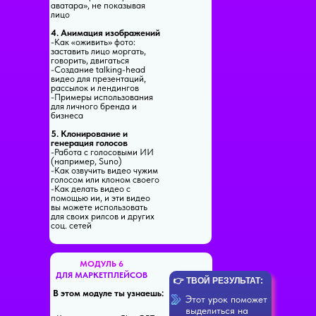
аватара», не показывая
лицо
4. Анимация изображений
-Как «оживить» фото:
заставить лицо моргать,
говорить, двигаться
-Создание talking-head
видео для презентаций,
рассылок и лендингов
-Примеры использования
для личного бренда и
бизнеса
5. Клонирование и
генерация голосов
-Работа с голосовыми ИИ
(например, Suno)
-Как озвучить видео чужим
голосом или клоном своего
-Как делать видео с
помощью ии, и эти видео
вы можете использовать
для своих рилсов и других
соц. сетей
МОДУЛЬ 6
ДЛЯ МАРКЕТПЛЕЙСОВ
👉 ТВОЙ РЕЗУЛЬТАТ:
В этом модуле ты узнаешь:
Этот урок поможет
выделиться на