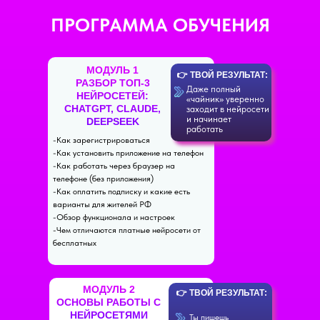
ПРОГРАММА ОБУЧЕНИЯ
МОДУЛЬ 1
👉 ТВОЙ РЕЗУЛЬТАТ:
РАЗБОР ТОП-3
Даже полный
НЕЙРОСЕТЕЙ:
«чайник» уверенно
CHATGPT, CLAUDE,
заходит в нейросети
и начинает
DEEPSEEK
работать
-Как зарегистрироваться
-Как установить приложение на телефон
-Как работать через браузер на
телефоне (без приложения)
-Как оплатить подписку и какие есть
варианты для жителей РФ
-Обзор функционала и настроек
-Чем отличаются платные нейросети от
бесплатных
МОДУЛЬ 2
👉 ТВОЙ РЕЗУЛЬТАТ:
ОСНОВЫ РАБОТЫ С
НЕЙРОСЕТЯМИ
Ты пишешь