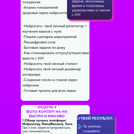
задачи, экономишь
похудения
время и получаешь
-Анализ показателей
удовольствие от жизни
здоровья через нейросети
с ИИ
-Нейросеть -твой личный репетитор +
изучение языков с нуля
-Пишем сценарии мероприятий
-Расшифровка снов
-Бытовые задачи по дому
-Как спланировать отпуск/путешествие
вместе с ИИ
-Нейросеть-твой личный стилист
-Нейросеть твой личный дизайнер
интерьера
-Создание песен и стихов через
нейронки
-Готовые промты для всех задач
МОДУЛЬ 4
ФОТО-КОНТЕНТ НА ИИ:
БЫСТРО И КРАСИВО
👉ТВОЙ РЕЗУЛЬТАТ:
1.Обзор лучших платформ:
Midjourney, NanaBanana, Sora
Ты умеешь
Где и как зарегистрироваться,
создавать
как пользоваться,