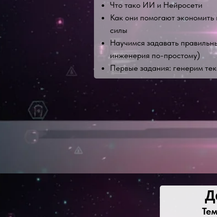
Что тако ИИ и Нейросети
Как они помогают экономить 
силы
Научимся задавать правильн
инженерия по-простому)
Первые задания: генерим текс
Д
Тем