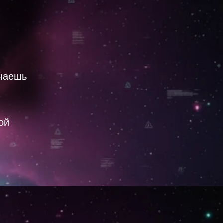
знаешь
ой