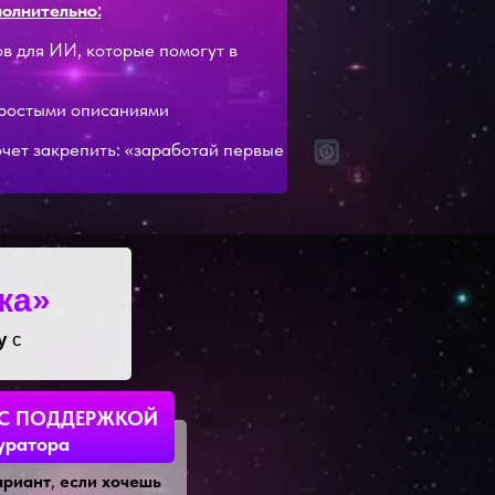
олнительно:
ов для ИИ, которые помогут в
простыми описаниями
очет закрепить: «заработай первые
ка»
у
с
— С ПОДДЕРЖКОЙ
уратора
ариант
,
если хочешь