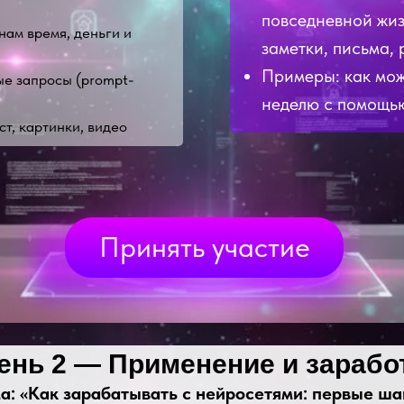
повседневной жизн
нам время, деньги и
заметки, письма,
Примеры: как мож
ые запросы (prompt-
неделю с помощь
т, картинки, видео
Принять участие
ень 2 — Применение и зарабо
а: «Как зарабатывать с нейросетями: первые ша