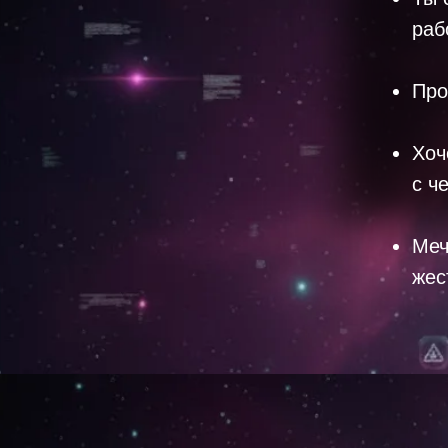
раб
Про
Хоч
с ч
Меч
жес