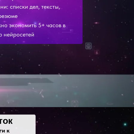
и: списки дел, тексты,
 резюме
но экономить 5+ часов в
ю нейросетей
ток
ги к