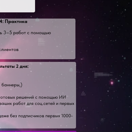
4: Практика
ь 3–5 работ с помощью
клиентов
льтаты 2 дня:
, баннеры,)
 готовых решений с помощью ИИ
аших работ для соц.сетей и первых
аже без подписчиков первых 1000-