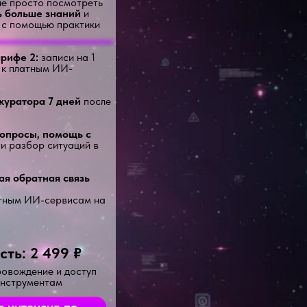
 не просто посмотреть
ь больше знаний
и
с помощью практики
арифе 2:
записи на 1
п к платным ИИ-
куратора 7 дней
после
вопросы, помощь с
и разбор ситуаций в
ая обратная связь
атным ИИ-сервисам на
сть: 2 499 ₽
ровождение и доступ
инструментам
а интенсив по