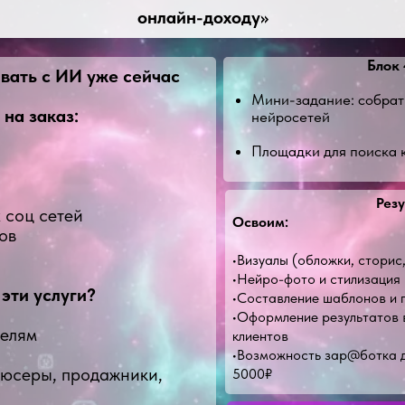
онлайн-доходу»
Блок 
ывать с ИИ уже сейчас
Мини-задание: собрат
на заказ:
нейросетей
Площадки для поиска 
Резу
 соц сетей
Освоим:
ов
•Визуалы (обложки, сторис
•Нейро-фото и стилизация
эти услуги?
•Составление шаблонов и
•Оформление результатов в
телям
клиентов
•Возможность зар@ботка д
дюсеры, продажники,
5000₽