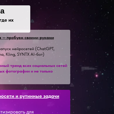
ка
где их
а — пробуем своими руками
запуск нейросетей (ChatGPT,
a, Kling, SYNTX AI-бот)
ный тренд всех социальных сетей
ых фотографии и не только
росети и рутинные задачи
тизировать для