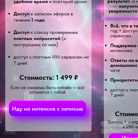
результат
, а
удобное время
и повторяй уроки
—
получит
уверенности
Доступ
к записям эфиров в
течении
1 года
Всё, что в т
год + досту
Доступ
к списку проверенных
сервисам
платных нейросетей
(и
инструкциям по ним)
Поддержка 
интенсива
доступ к платным ИИ-сервисам на
Ответы на 
7 дней
домашками
чате
Стоимость: 1 499 ₽
Приоритетн
Если не сможешь быть онлайн — всё
доступ к пл
останется с тобой
7 дней
Иду на интенсив с записью
Стоимо
Запись + соп
к ИИ-
Иду н