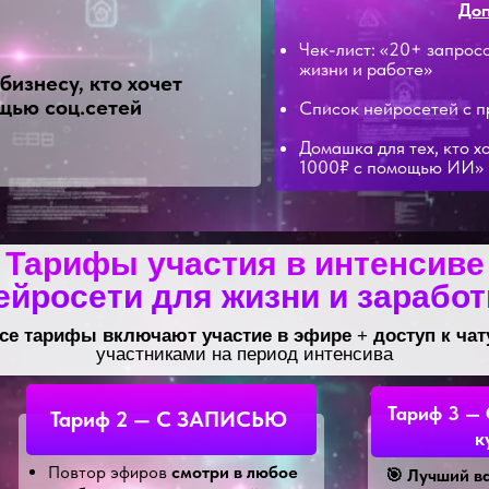
Доп
Чек-лист: «20+ запрос
жизни и работе»
бизнесу, кто хочет
щью соц.сетей
Список нейросетей с 
Домашка для тех, кто х
1000₽ с помощью ИИ»
Тарифы участия в интенсиве
ейросети для жизни и заработ
се тарифы включают участие в эфире
+
доступ к чат
участниками на период интенсива
Тариф 3 
Тариф 2 — С ЗАПИСЬЮ
к
Повтор эфиров
смотри в любое
🎯 Лучший в