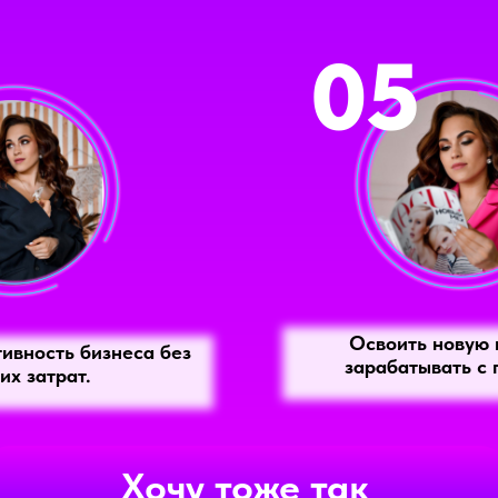
05
Освоить новую 
ивность бизнеса без
зарабатывать с
их затрат.
Хочу тоже так