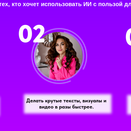
тех, кто хочет использовать ИИ с пользой д
02
Делать крутые тексты, визуалы и
видео в разы быстрее.