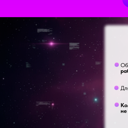
Об
ра
Дл
Ко
не