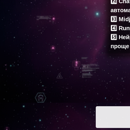
2️⃣ Ch
автом
3️⃣ Mi
4️⃣ Ru
5️⃣ Не
проще