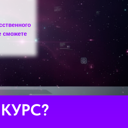
сственного
е сможете
КУРС?