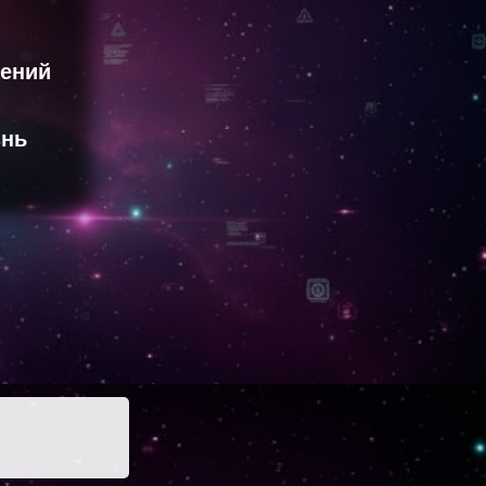
жений
знь