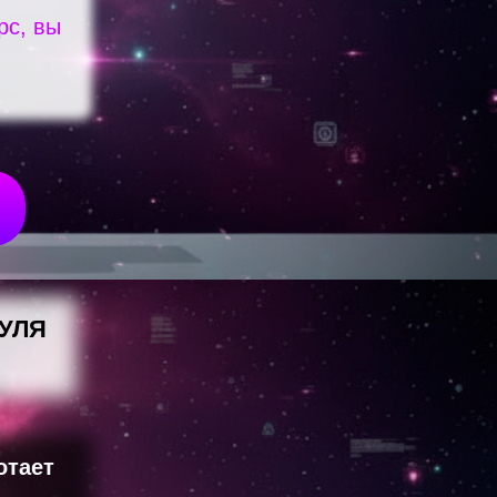
рс, вы
НУЛЯ
отает