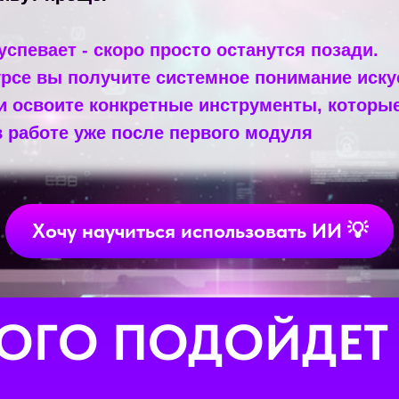
 успевает - скоро просто останутся позади.
рсе вы получите системное понимание иску
и освоите конкретные инструменты, которы
 работе уже после первого модуля
Хочу научиться использовать ИИ 💡
КОГО ПОДОЙДЕТ 