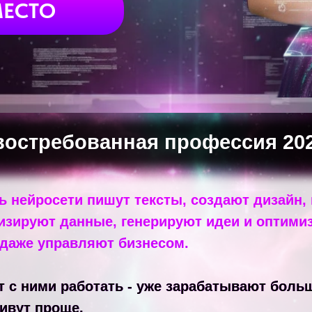
МЕСТО
востребованная профессия 202
 нейросети пишут тексты, создают дизайн,
изируют данные, генерируют идеи и оптими
ОНЛАЙН-КУРС
 даже управляют бизнесом.
ет с ними работать - уже зарабатывают боль
ивут проще.