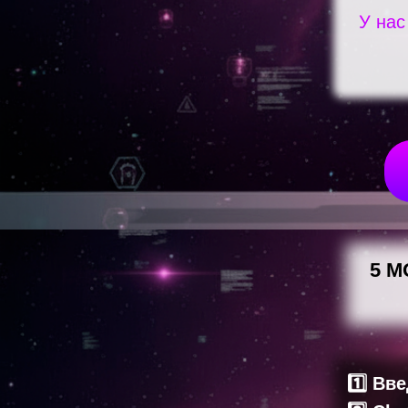
У на
5 М
1️⃣ Вв