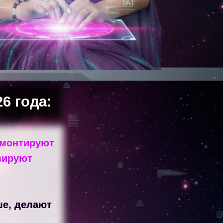
6 года:
 монтируют
зируют
ше, делают