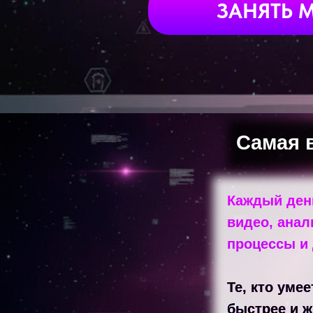
ЗАНЯТЬ 
Самая 
Каждый день
видео, анал
ПОШАГОВЫЙ 
процессы и
Те, кто уме
быстрее и ж