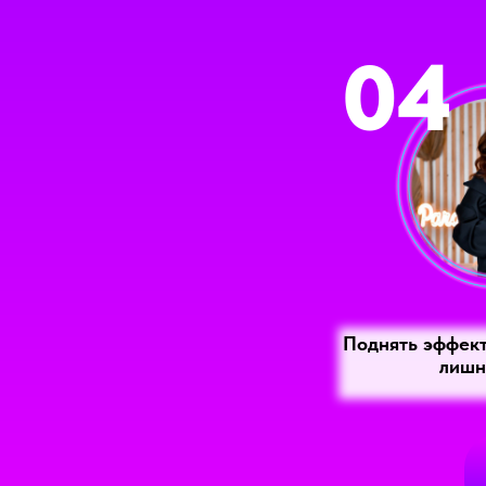
04
Поднять эффект
лишн