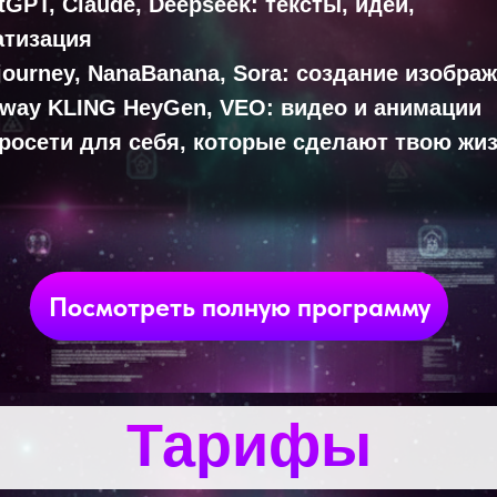
atGPT, Claude, Deepseek: тексты, идеи,
атизация
djourney, NanaBanana, Sora: создание изобра
nway KLING HeyGen, VEO: видео и анимации
йросети для себя, которые сделают твою жи
Посмотреть полную программу
Тарифы