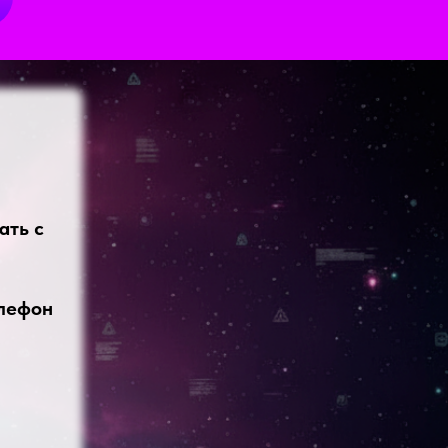
ать с
елефон