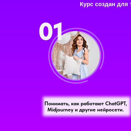
Курс создан для 
01
Понимать, как работают ChatGPT,
Midjourney и другие нейросети.