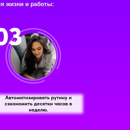
ля жизни и работы:
03
Автоматизировать рутину и
сэкономить десятки часов в
неделю.